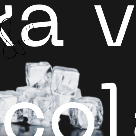
ka
ico