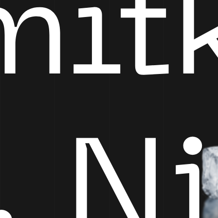
mit
. N