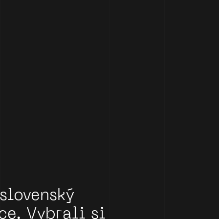
slovenský
ce.
Vybrali
si