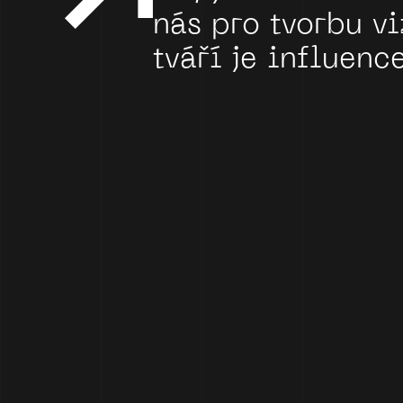
nás
pro
tvorbu
v
tváří
je
influenc