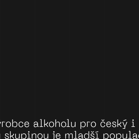
ýrobce
alkoholu
pro
český
i
u
skupinou
je
mladší
popula