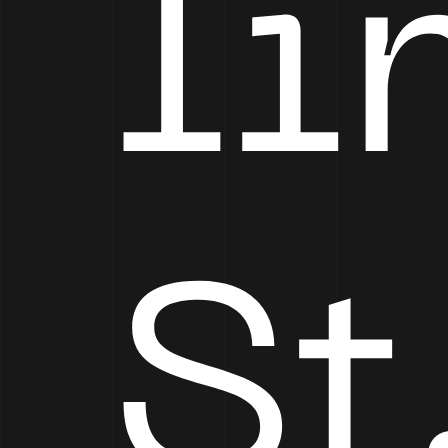
li
St