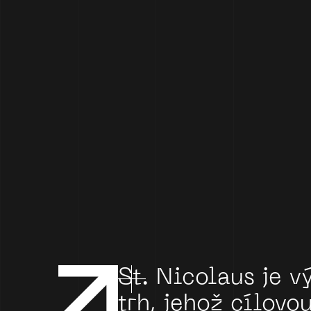
St.
Nicolaus
je
v
trh,
jehož
cílovo