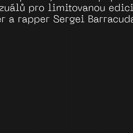
izuálů
pro
limitovanou
edic
er
a
rapper
Sergei
Barracud