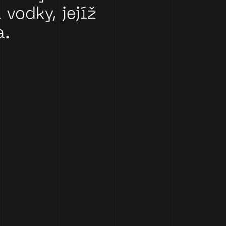
i
vodky,
jejíž
a.